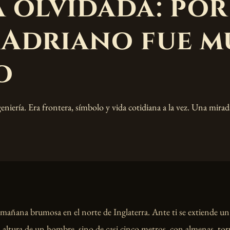
 olvidada: por
 Adriano fue 
o
niería. Era frontera, símbolo y vida cotidiana a la vez. Una mirad
mañana brumosa en el norte de Inglaterra. Ante ti se extiende un
 la altura de un hombre, sino de casi cinco metros, con almenas, tor