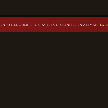
INICIO
LIBROS
SAGA DEL ÁGUILA
SOBRE MÍ
BLOG
CONTAC
ento del guerrero», ya está disponible en alemán.
La e