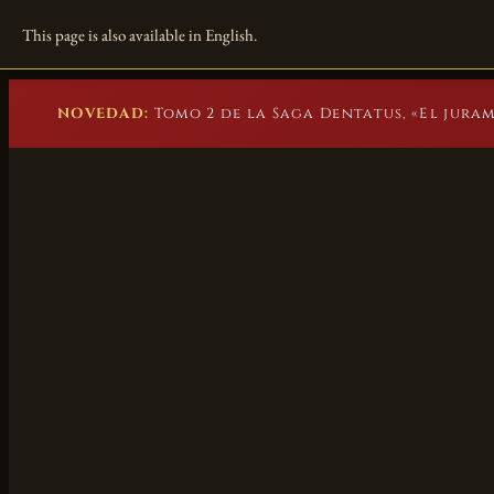
Marc Beuster
This page is also available in English.
Novelas históricas
NOVEDAD:
Tomo 2 de la Saga Dentatus, «El juram