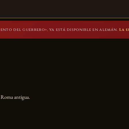
INICIO
LIBROS
SAGA DEL ÁGUILA
SOBRE MÍ
BLOG
CONTAC
ento del guerrero», ya está disponible en alemán.
La e
a Roma antigua.