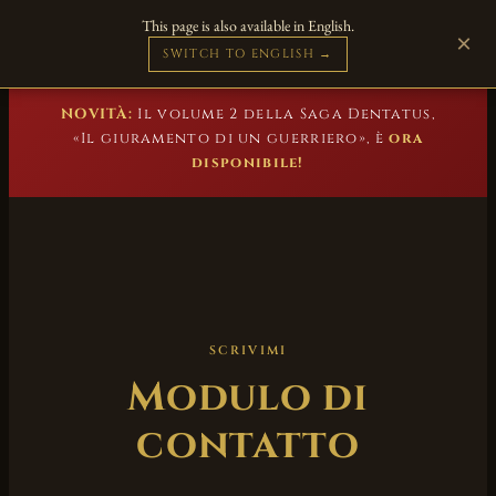
This page is also available in English.
Marc Beuster
×
DE
EN
FR
ES
Romanzi storici
SWITCH TO ENGLISH →
NOVITÀ:
Il volume 2 della Saga Dentatus,
«Il giuramento di un guerriero», è
ora
disponibile!
SCRIVIMI
Modulo di
contatto