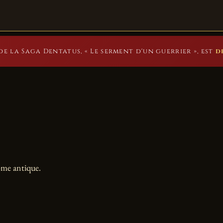
ACCUEIL
LIVRES
SAGA DE L'AIGLE
À PROPOS
BLOG
CONTA
de la Saga Dentatus, « Le serment d'un guerrier », est
d
ome antique.