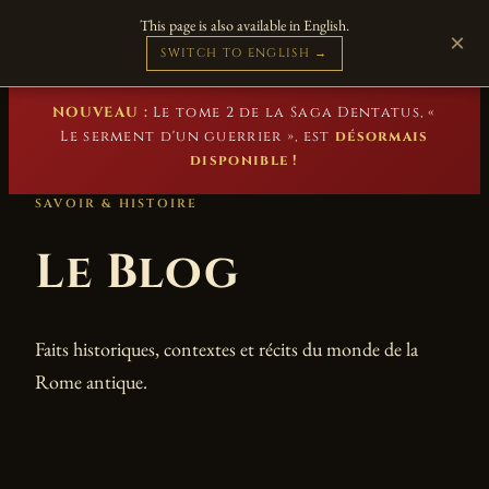
This page is also available in English.
Marc Beuster
×
DE
EN
IT
ES
Romans historiques
SWITCH TO ENGLISH →
NOUVEAU :
Le tome 2 de la Saga Dentatus, «
Le serment d'un guerrier », est
désormais
disponible !
SAVOIR & HISTOIRE
Le Blog
Faits historiques, contextes et récits du monde de la
Rome antique.