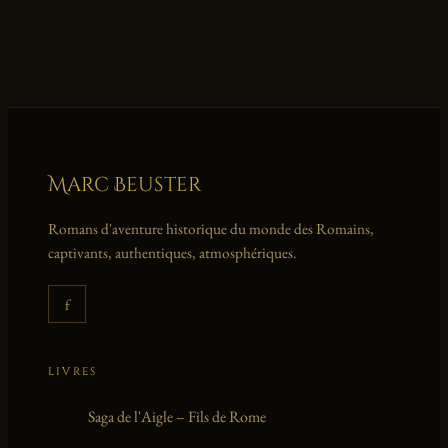
:
LA
FRONTIÈRE
OUBLIÉE
:
POURQUOI
LE
Marc Beuster
MUR
D’HADRIEN
EST
Romans d'aventure historique du monde des Romains,
BIEN
captivants, authentiques, atmosphériques.
PLUS
QU’UN
MUR
f
LIVRES
Saga de l'Aigle – Fils de Rome