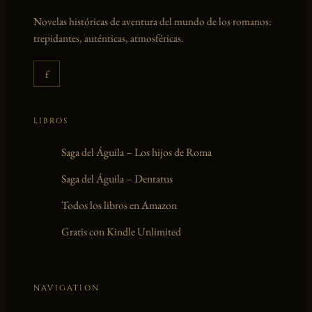
SORPRENDENTES
SOBRE
Novelas históricas de aventura del mundo de los romanos:
LA
trepidantes, auténticas, atmosféricas.
VIDA
DE
UN
f
LEGIONARIO
LIBROS
Saga del Águila – Los hijos de Roma
Saga del Águila – Dentatus
Todos los libros en Amazon
Gratis con Kindle Unlimited
NAVIGATION