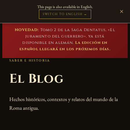
This page is also available in English.
Marc Beuster
×
DE
EN
FR
IT
Novelas históricas
SWITCH TO ENGLISH →
NOVEDAD:
Tomo 2 de la Saga Dentatus, «El
juramento del guerrero», ya está
disponible en alemán.
La edición en
español llegará en los próximos días.
SABER E HISTORIA
El Blog
Hechos históricos, contextos y relatos del mundo de la
Roma antigua.